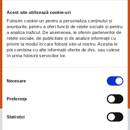
Acest site utilizează cookie-uri
Haide să discutăm
Folosim cookie-uri pentru a personaliza conținutul și
anunțurile, pentru a oferi funcții de rețele sociale și pentru
despre proiectul
a analiza traficul. De asemenea, le oferim partenerilor de
rețele sociale, de publicitate și de analize informații cu
tău!
privire la modul în care folosiți site-ul nostru. Aceștia le
pot combina cu alte informații oferite de dvs. sau culese
în urma folosirii serviciilor lor.
Cu o echipă experimentată de specialiști în construcții,
suntem aici pentru a transforma visele tale în realitate.
Selecția
consimțământului
Necesare
Cere Oferta
Preferinţe
Statistici